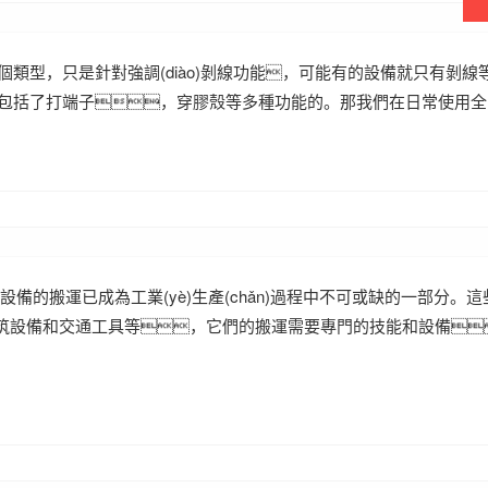
類型，只是針對強調(diào)剝線功能，可能有的設備就只有剝線
包括了打端子，穿膠殼等多種功能的。那我們在日常使用全
大型設備的搬運已成為工業(yè)生產(chǎn)過程中不可或缺的一部分。
、建筑設備和交通工具等，它們的搬運需要專門的技能和設備