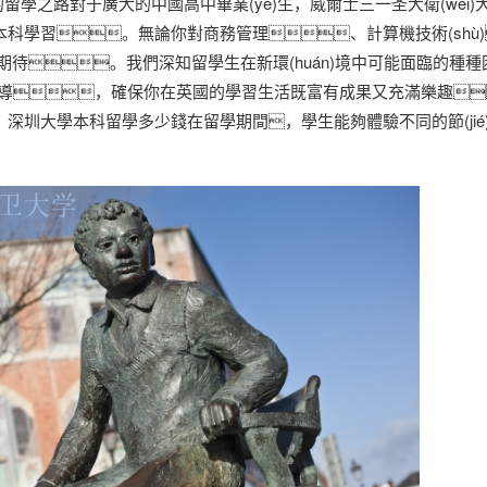
的留學之路對于廣大的中國高中畢業(yè)生，威爾士三一圣大衛(wèi
科學習。無論你對商務管理、計算機技術(shù
期待。我們深知留學生在新環(huán)境中可能面臨的種種
語言輔導，確保你在英國的學習生活既富有成果又充滿樂趣
大學本科留學多少錢在留學期間，學生能夠體驗不同的節(jié)日和