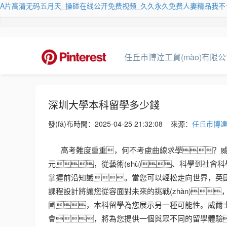
A片高清无码五月天_操碰在线公开免费视频_久久永久免费人妻精品我不
任丘市博達工貿(mào)有限公
深圳大學本科留學多少錢
發(fā)布時間：
2025-04-25 21:32:08
來源：
任丘市博達
高考難度重重，何不考慮曲線求學？威
元，從藝術(shù)、科學到社
掌握前沿知識。當您可以輕松走向世界，英國本科留
課程設計將讓您從容面對未來的挑戰(zhàn)
國，本科留學為您展示另一種可能性。威爾士三一圣
會，將為您提供一個與眾不同的留學體驗