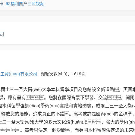
卡_92福利国产三区视频
司
工貿(mào)有限公司
閱覽次數(shù)：1619次
爾士三一圣大衛(wèi)大學本科留學項目為您鋪設全新道路。英國
會科學，應有盡有。您將在國際背景下學習、交流，開
學強調(diào)學術(shù)實踐和實地體驗，威爾士三一圣大衛(w
，釋放您的潛能，追求真正的不錯。高考或許是國內(nèi)的金標準
大衛(wèi)大學的多元文化環(huán)境、強大的學術(sh
。高考只決定一個瞬間，而英國本科留學決定您的未來