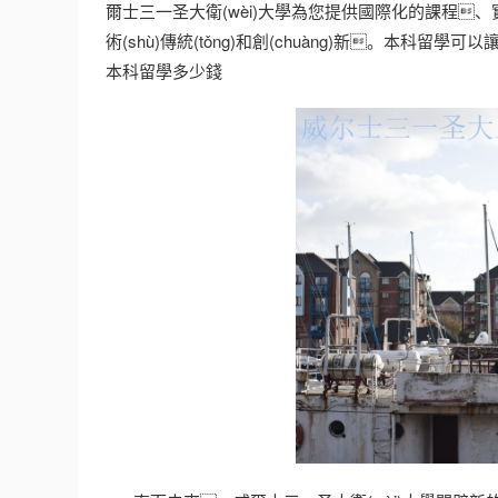
爾士三一圣大衛(wèi)大學為您提供國際化的課程
術(shù)傳統(tǒng)和創(chuàng)新。本科留
本科留學多少錢