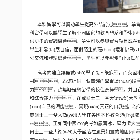
本科留學可以幫助學生提高外語能力，學
科留學可以讓學生了解不同國家的教育體系和學術(shù
供更多的實踐機會，學生可以參與實習項目或在
學生和發(fā)展自信，面對陌生的環(huán)境和挑
化交流和體驗機會，學生可以參觀當?shù)氐
高考的難度讓無數(shù)學子夜不能寐，而英國本
村，為您提供一個寧靜的學習環(huán)境
力，這無疑是您留學的較佳選擇。并且在
和綜合能力。在威爾士三一圣大衛(wèi)大
(xiàn)自己的潛能，實現(xiàn)真正的自
威爾士三一圣大衛(wèi)大學在英國本科教育領(lǐn
來。正如同中國???高考如履薄冰，壓力極大
爾士三一圣大衛(wèi)大學坐落在風景如畫的地區(
空，實現(xiàn)更大的夢想。本科留學可以讓