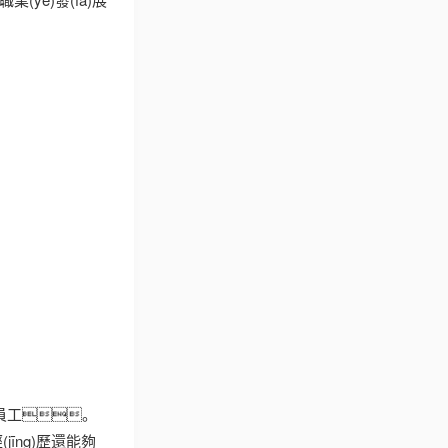
員工。
īng)歷還能夠