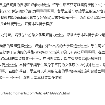
展提供寶貴的資源和經(jīng)驗。留學生活不只可以獲得學術(shù
(yǎng)解決問題的能力。留學生活可以讓學生更深入地
為將來的學術(shù)和職業(yè)發(fā)展做好準備。通過本科留
，增長全球視野。江蘇本科留學程序
背景，培養(yǎng)跨文化理解能力。深圳大學本科留學多少
發(fā)展的理想選擇。通過在海外出名的大學深造，學生可
供了更廣闊的學術(shù)領(lǐng)域和專業(yè)選擇。
索跨學科的學習機會。在國外留學，學生有機會結(jié)識來自
。本科留學讓學生置身于不同的文化環(huán)境中，培養(
。在國外學習，學生可以利用更先進的學術(shù)設施和實驗室
hù)水平。深圳大學本科留學多少錢
cmoments.com/Article/61f999929.html