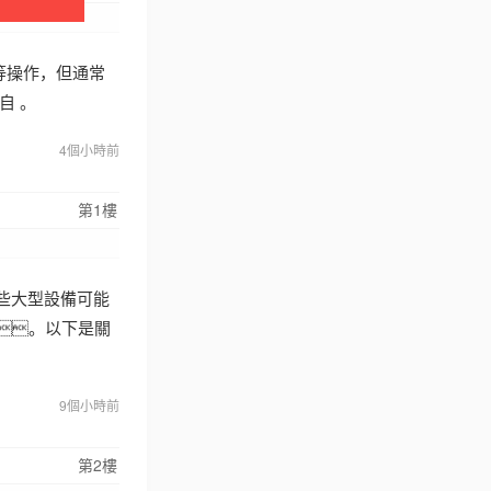
等操作，但通常
自 。
4個小時前
第1樓
這些大型設備可能
。以下是關
9個小時前
第2樓