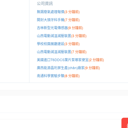
公司資訊
無錫廢氣處理報價
(3 分鐘前)
開封大頭牙科手機
(7 分鐘前)
吉林新型光電傳感器
(9 分鐘前)
山西電動減溫減壓裝置
(3 分鐘前)
學校校園展廳建設
(3 分鐘前)
山西電動減溫減壓裝置
(7 分鐘前)
美國進口T6DDCS葉片泵哪家便宜
(2 分鐘前)
廣西能源晶珩屏生產(chǎn)廠家
(9 分鐘前)
南通科學實驗步驟
(8 分鐘前)