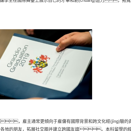
，雇主通常更傾向于雇傭有國際背景和跨文化經(jīng)驗的
界各地的朋友，拓展社交圈并建立跨國友誼。本科留學的經(j