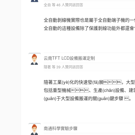
全自 等 46 人贊同該回答
全自動剝線機實際也是屬于全自動端子機的一個
全自動的這種設備除了保護剝線功能外都還會
云南TFT LCD設備搬運定制
隨著 等 39 人贊同該回答
隨著工業(yè)化的快速發(fā)展，
包括重型機械、生產(chǎn)設備
(guān)于大型設備搬運的關(guān)鍵步驟 。
南通科學實驗步驟