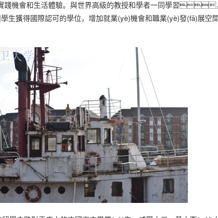
、實踐機會和生活體驗。與世界高級的教授和學者一同學習
學可以讓學生獲得國際認可的學位，增加就業(yè)機會和職業(yè)發(fā)