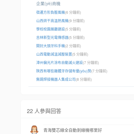
企業(yè)商機
宿遷方形負壓風機
(6 分鐘前)
山西烘干高溫熱風機
(9 分鐘前)
學校校園展廳建設
(5 分鐘前)
吉林新型光電傳感器
(5 分鐘前)
開封大頭牙科手機
(2 分鐘前)
山西電動減溫減壓裝置
(5 分鐘前)
漳州偏光片涂布自動滅火建設
(7 分鐘前)
陜西有哪些離體牙存儲有優(yōu)勢
(7 分鐘前)
無錫焊接機器人集成公司
(8 分鐘前)
22 人參與回答
青海雙芯線全自動剝線機哪里好