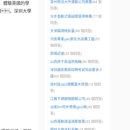
常州物流大件運輸公司推薦
(84 個
，體驗英國的學
回答)
展空間。深圳大學
分步直動式電磁閥值得推薦
(77 個
回答)
天津圓潤梳妝臺
(99 個回答)
河南專業(yè)軟化水設備工藝
(55
個回答)
密碼認證
(22 個回答)
山西烘干高溫熱風機
(94 個回答)
深圳國家教師招聘考試培訓要多少
錢
(43 個回答)
周村區(qū)墻體漏水修理
(15 個回
答)
江蘇不銹鋼隔膜閥公司
(49 個回答)
汕尾5m同步帶規(guī)格
(45 個回
答)
山西電動減溫減壓裝置
(45 個回答)
開封大頭牙科手機
(18 個回答)