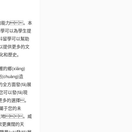
的能力。本
留學可以為學生提
科留學可以幫助
可以提供更多的文
文化和歷史。
(xiāng)
uàng)造
方面發(fā)展
以發(fā)現
和更多的選擇。
)屬于您的未
天地。威
索更廣闊的天
yè)發(fā)展