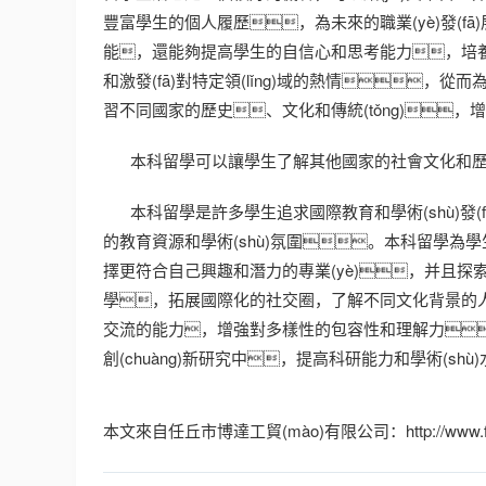
豐富學生的個人履歷，為未來的職業(yè)發(fā)
能，還能夠提高學生的自信心和思考能力，培養
和激發(fā)對特定領(lǐng)域的熱情，從而
習不同國家的歷史、文化和傳統(tǒng)
本科留學可以讓學生了解其他國家的社會文化和歷史
本科留學是許多學生追求國際教育和學術(shù)
的教育資源和學術(shù)氛圍。本科留學為學生提
擇更符合自己興趣和潛力的專業(yè)，并且探
學，拓展國際化的社交圈，了解不同文化背景的人們
交流的能力，增強對多樣性的包容性和理解力
創(chuàng)新研究中，提高科研能力和學術(s
本文來自任丘市博達工貿(mào)有限公司：http://www.funtasti