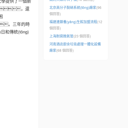
)大學提供了一個新
北京高分子脫硝系統(tǒng)廠家
(96
)，還
個回答)
困
福建連鎖養(yǎng)生館加盟流程
(12
。三年的時
個回答)
傳統(tǒng)
上海耐腐蝕氣管
(23 個回答)
河南酒店廚余垃圾處理一體化設備
廠家
(68 個回答)