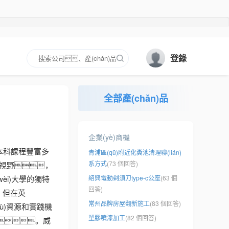
登錄
全部產(chǎn)品
企業(yè)商機
本科課程豐富多
青浦區(qū)附近化糞池清理聯(lián)
系方式
(73 個回答)
闊視野，
èi)大學的獨特
紹興電動剃須刀type-c公座
(63 個
回答)
，但在英
常州品牌房屋翻新施工
(83 個回答)
ù)資源和實踐機
塑膠噴漆加工
(82 個回答)
。威