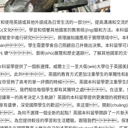
習和使用英語或其他外語成為日常生活的一部分，提高溝通和交流
)文化，學習和借鑒其他國家的教育經(jīng)驗和方法。本科
實驗室中進行研究，將理論知識應用于實際情境中。本
戰(zhàn)，學生需要學會自己照顧自己并做出決策。本科留學
牟┪镳^、藝術(shù)展覽和歷史遺跡，了解其他國家的
科留學提供了一個新選擇。威爾士三一圣大衛(wèi)大學位于英國美麗的鄉
。此外，英國的教育方式更加注重學生的單獨性和創(ch
你受夠了高考的單一評價的時候，英國本科留學更注重學生的全
學，我們相信每個學生都有其獨特之處。在這里，您可
我。為何讓單一的高考決定人生軌跡？英國的本科留學提供更廣闊的視野
g)域享有盛譽，深受國際學生的歡迎。來這里，開創(chuàng
，為何不選擇一個全新的起點？英國本科留學開辟了一片新
qū)，為您提供較佳的學習和生活體驗。跟隨我們，探
學生在國際舞臺上展示自己的才華和創(chuàng)造力，拓寬職業(